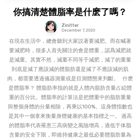
你搞清楚體脂率是什麽了嗎？
Zinitter
December 7, 2020
在現在生活中，總會聽到大家説著要減肥。而在喊著
要減肥時，很多人首先關注的會是體重，認爲減肥就
是減重。其實不然，減重不同等于減肥，減了的重量
到底是減了應該減的體脂肪還是減了不應該減的肌
肉，都需要透過儀器測量或是目測體態來判斷。 什麽
是體脂率？ 體脂肪率指的就是人體内脂肪含量占縂體
重的百分比。體脂率的計算法是把體重中的脂肪重量
與整個身體的分量相除，再乘以100%。這身體指數也
是其中一個拿來衡量身體健康的基本指標之一。 過高
的體脂率代表罹患三高病變之風險增高，過低于体脂
含量的安全下限，即維持健康之最低必要體脂肪量為