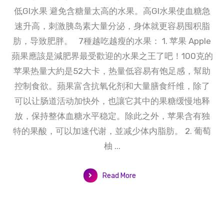
低GI水果 避免含糖量太高的水果。高GI水果使血糖急
速升高，刺激胰岛素大量分泌，身体就更容易囤积脂
肪，导致肥胖。 7種越吃越瘦的水果： 1. 苹果 Apple
蘋果應該是減肥界最受歡迎的水果之王了吧！100克的
苹果热量大約是52大卡，热量低容易有饱足感，幫助
控制食欲。蘋果富含抗氧化剂和大量膳食纤维，除了
可以让肠道活动加快外，也讓它其中的果糖缓慢地释
放，保持整体血糖水平稳定。除此之外，苹果含有独
特的果酸，可以加速代谢，並减少体内脂肪。 2. 葡萄
柚 ...
Read More