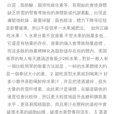
白質，脂肪酸，脂溶性維生素等。長期如此會使身體
缺乏所需的營養導致你的身體新成代謝紊亂，出現皮
膚鬆弛乾燥，嚴重掉髮，面色暗淡，體力下降等症狀
並影響健康。所以不提倡單一水果減肥法。 如何正確
吃水果： 1. 水果分量不宜過量 不管水果的熱量多低，
它還是有熱量的存在。過量的攝入會導致熱量超標，
而這多餘的熱量將轉化為脂肪儲存在你的體内。美国
推荐的每人每天建議进食最少2杯水果，對於一般人有
一個比較簡單的衡量方法就是，一杯的水果體積大約
是一個拳頭大小的量。 2. 能吃原型水果就別喝果汁 好
多小夥伴喜歡喝鮮榨水果汁，并且把渣過濾掉，损失
大量的所需纤维素。由於果汁是液體，在腸道吸收的
速度也會比較快，所以更大程度地提升血糖和胰島素
水平，更容易囤積脂肪。而且果汁在壓榨的過程中會
破壞水果的細胞結構，破壞水果營養與流失。 3. 選著