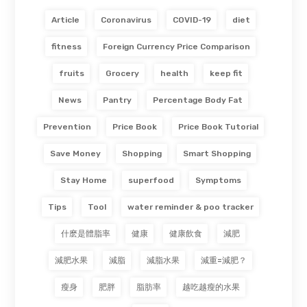
Article
Coronavirus
COVID-19
diet
fitness
Foreign Currency Price Comparison
fruits
Grocery
health
keep fit
News
Pantry
Percentage Body Fat
Prevention
Price Book
Price Book Tutorial
Save Money
Shopping
Smart Shopping
Stay Home
superfood
Symptoms
Tips
Tool
water reminder & poo tracker
什麽是體脂率
健康
健康飲食
減肥
減肥水果
減脂
減脂水果
減重=減肥？
瘦身
肥胖
脂肪率
越吃越瘦的水果