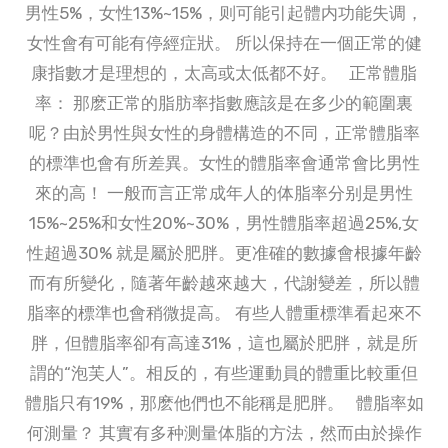
男性5%，女性13%~15%，则可能引起體内功能失调，
女性會有可能有停經症狀。 所以保持在一個正常的健
康指數才是理想的，太高或太低都不好。 正常體脂
率： 那麽正常的脂肪率指數應該是在多少的範圍裏
呢？由於男性與女性的身體構造的不同，正常體脂率
的標準也會有所差異。女性的體脂率會通常會比男性
來的高！ 一般而言正常成年人的体脂率分别是男性
15%~25%和女性20%~30%，男性體脂率超過25%,女
性超過30% 就是屬於肥胖。更准確的數據會根據年齡
而有所變化，隨著年齡越來越大，代謝變差，所以體
脂率的標準也會稍微提高。 有些人體重標準看起來不
胖，但體脂率卻有高達31%，這也屬於肥胖，就是所
謂的“泡芙人”。相反的，有些運動員的體重比較重但
體脂只有19%，那麽他們也不能稱是肥胖。 體脂率如
何測量？ 其實有多种测量体脂的方法，然而由於操作